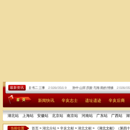
最新资讯
廖仲恺读书二三事
2026/05/19
孙中山宋庆龄与海南的情缘
2026/05/0
新闻快讯
辛亥志士
遗址遗迹
辛亥后裔
湖北站
上海站
安徽站
北京站
南京站
河南站
广东站
广西站
湖
当前位置
首页
>
湖北分站
>
辛亥文献
>
湖北文献
> 《湖北文献》（第四