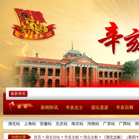
最新资讯
新闻快讯
辛亥志士
遗址遗迹
辛亥后裔
湖北站
上海站
安徽站
北京站
南京站
河南站
广东站
广西站
湖
当前位置
首页
>
湖北分站
>
辛亥文献
>
湖北文献
> 《湖北文献》（第四