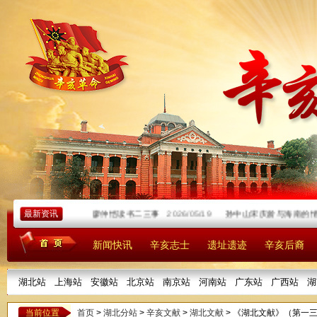
最新资讯
廖仲恺读书二三事
2026/05/19
孙中山宋庆龄与海南的情缘
新闻快讯
辛亥志士
遗址遗迹
辛亥后裔
湖北站
上海站
安徽站
北京站
南京站
河南站
广东站
广西站
湖
当前位置
首页
>
湖北分站
>
辛亥文献
>
湖北文献
> 《湖北文献》（第一