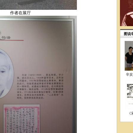
作者在展厅
图说
辛亥
《