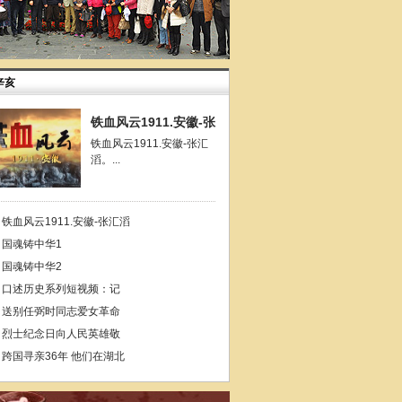
辛亥
铁血风云1911.安徽-张
铁血风云1911.安徽-张汇
滔。...
铁血风云1911.安徽-张汇滔
国魂铸中华1
国魂铸中华2
口述历史系列短视频：记
送别任弼时同志爱女革命
烈士纪念日向人民英雄敬
跨国寻亲36年 他们在湖北