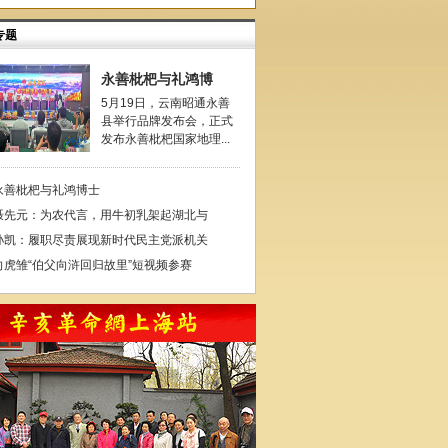
专题
永善枇杷与礼鸿博
5月19日，云南昭通永善
县举行品牌发布会，正式
发布永善枇杷国家地理...
永善枇杷与礼鸿博士
聂先元：为农代言，用牛初乳架起湖北与
孙凯：履职尽责展现新时代民主党派机关
向虎雏“伯父向浒回归故里”短视频参赛