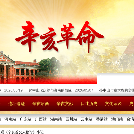
/05/19
孙中山宋庆龄与海南的情缘
2026/05/07
孙中山与章太炎的交往经历
2
士
遗址遗迹
辛亥后裔
辛亥文献
口述历史
文化杂谈
史
站
河南站
广东站
广西站
湖南站
四川站
云南站
香港站
澳门站
台
> 观《辛亥首义人物谱》小记