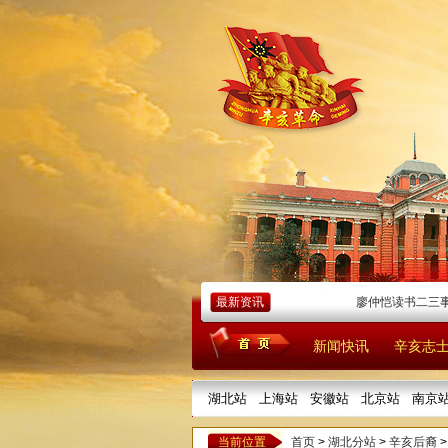
最新资讯
廖仲恺读书二三事
2026
新闻快讯
辛亥志
湖北站
上海站
安徽站
北京站
南京
当前位置
首页
>
湖北分站
>
辛亥后裔