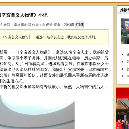
推荐
《辛亥首义人物谱》小记
09:06 来源：辛亥革命网 作者：向虎雏 查看：
20465
一《辛亥首义人物谱》，遴选50名辛亥志士，我的祖父位于其列。
展一一《辛亥首义人物谱》，遴选50名辛亥志士，我的祖父
碑，争取做个孝子贤孙。并因此结识健在领导、历史学家、后
和郁闷。8月1日顶着高温，进城观看新展。在该馆李媛丽女士
望嫁出已久牵肠挂肚的闺女。我提出祖父那封关于日本靖国神
公所》牌匾百年长信，赴西安外岀展览回来重新布展的改进建
”的生活方式。
哲的祖父邓玉麟等均有专版展示。当然，人物谱中的后人，