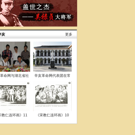
辛亥
更多
革命网与湖北省社
辛亥革命网代表团在常
会
德
宋教仁连环画》11
《宋教仁连环画》10