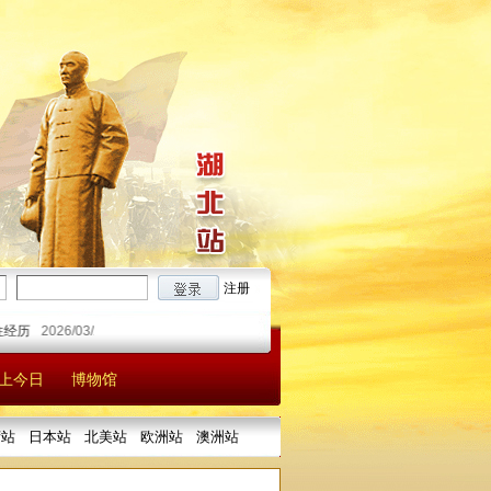
注册
026/03/26
辛亥革命时期的潜江人
2025/12/26
吴石的诗情才气与起伏人生
2
上今日
博物馆
湾站
日本站
北美站
欧洲站
澳洲站