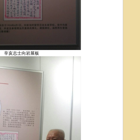
辛亥志士向岩展板