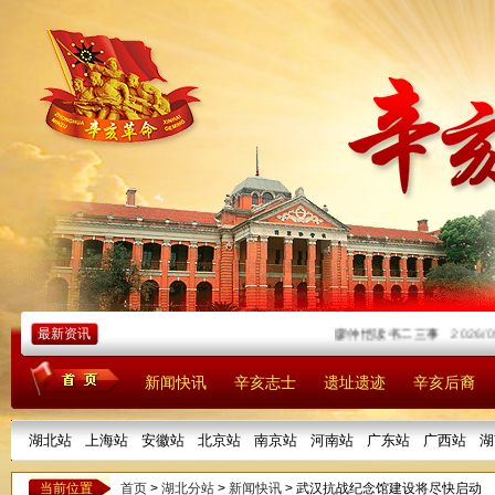
最新资讯
廖仲恺读书二三事
2026/05/
新闻快讯
辛亥志士
遗址遗迹
辛亥后裔
湖北站
上海站
安徽站
北京站
南京站
河南站
广东站
广西站
湖
当前位置
首页
>
湖北分站
>
新闻快讯
> 武汉抗战纪念馆建设将尽快启动