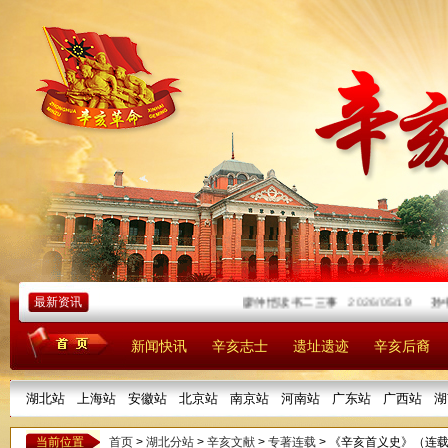
最新资讯
廖仲恺读书二三事
2026/05/19
孙中
新闻快讯
辛亥志士
遗址遗迹
辛亥后裔
湖北站
上海站
安徽站
北京站
南京站
河南站
广东站
广西站
湖
当前位置
首页
>
湖北分站
>
辛亥文献
>
专著连载
> 《辛亥首义史》（连载2