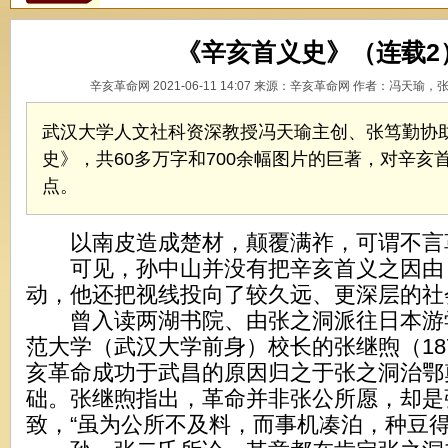
《辛亥首义史》（连载2）
辛亥革命网 2021-06-11 14:07 来源：辛亥革命网 作者：冯天瑜，
武汉大学人文社科资深教授冯天瑜主创、张笃勤协
史》，共60多万字和700余幅图片的巨著，对辛亥
点。
以南皮造成楚材，颠覆满祚，可谓不言
可见，孙中山并没有把辛亥首义之因由
动，他还把视线投向了较久远、更深层的社
曾入读两湖书院、由张之洞派往日本游
范大学（武汉大学前身）校长的张继煦（187
亥革命成功于武昌的原因归之于张之洞治鄂
础。张继煦指出，革命并非张公所愿，却是
致，“虽为公所不及料，而事机凑泊，种豆得瓜