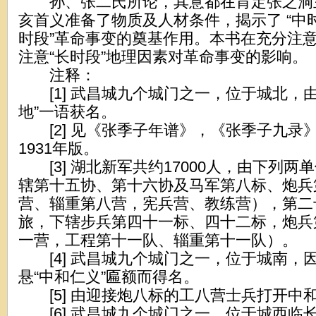
孙、张二氏所论，其意都在肯定张之洞
亥首义准备了物质及人材条件，揭示了 “中时
时段”革命事变的奠基作用。本书在充分注意“
注意“长时段”地理因素对革命事变的影响。
注释：
[1] 武昌城九个城门之一，位于城北，由
地”一语获名。
[2] 见《张季子年谱》，《张季子九录
1931年版。
[3] 湖北新军共约17000人，由下列两
辖第十五协、第十六协及马军第八标、炮兵
营、辎重第八营，宪兵营、教练营），第二
旅，下辖步兵第四十一标、四十二标，炮兵
一营，工程第十一队、辎重第十一队）。
[4] 武昌城九个城门之一，位于城南，
悬“中和仁义”匾额而得名。
[5] 由迎接炮八标的工八营士兵打开中
[6] 武昌城九个城门之一，位于城西临