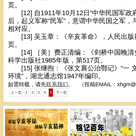
页。
[12] 自1911年10月12日“中华民国军
后，起义军称“民军”，意谓中华民国之军，
相对应。
[13] 吴玉章：《辛亥革命》，人民出版社
页。
[14] ［美］费正清编：《剑桥中国晚
科学出版社1985年版，第517页。
[15] 张继煦：《张文襄公治鄂记》“一
环境”，湖北通志馆1947年编印。
如需转载，请先
联系我们
。 （投稿EMAIL：xhgm@x
上一页
1
2
3
4
5
下一页