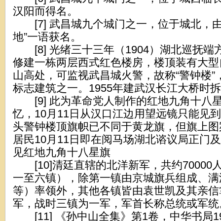
汉阳而得名。
[7] 武昌城九个城门之一，位于城北，由
地”一语获名。
[8] 光绪三十三年（1904）湖北巡抚
修建一栋两层西式红色楼房，楼顶装有大型
山高处，可监视武昌城火警，故称“警钟楼”
标志建筑之一。1955年建武汉长江大桥时
[9] 此为革命党人制作的红地九角十八
忆，10月11日从汉口江边用望远镜只能见
头警钟楼顶旗帜已不同于黄龙旗，但旗上图
居民10月11日即在阅马场湖北谘议局正门
见红地九角十八星旗
[10]清廷直辖的北洋新军，共约70000
一至六镇），除第一镇由京城旗兵组成、满
等）率领外，其他各镇皆由袁世凯及其亲信
军，战时三镇为一军，军首长称总统或军统
[11] 《孙中山全集》第1卷，中华书局19